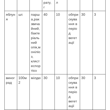
рату,
л
г
яблун
шт.
парш
40
10
обпри
30
3
я
а,рак
скува
звича
ння в
йний,
періо
бакте
д
ріаль
вегет
ний
ації
опік,м
оніліо
з,
кляст
еспор
тіоз
виног
100м
мілдю
30
10
обпри
30
3
рад
2
скува
ння в
періо
д
вегет
ації