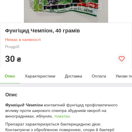
Фунгіцид Чемпіон, 40 грамів
Немає в наявності
Роздріб
30
₴
Опис
Характеристики
Доставка
Оплата
Умови п
Опис
Фунгіцид Чемпіон
контактний фунгіцид профілактичного
впливу проти широкого спектра збудників хвороб на
виноградниках, яблунях,
томатах
.
Препарат характеризується бактерицидною дією.
Контактуючи з обробленою поверхнею, спори й бактерії