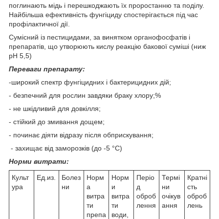
поглинають мідь і перешкоджають їх проростанню та поділу.
Найбільша ефективність фунгіциду спостерігається під час
профілактичної дії.
Сумісний із пестицидами, за винятком органофосфатів і
препаратів, що утворюють кислу реакцію бакової суміші (ниж
рН 5,5)
Переваги препарату:
-широкий спектр фунгіцидних і бактерицидних дій;
- безпечний для рослин завдяки браку хлору;%
- не шкідливий для довкілля;
- стійкий до змивання дощем;
- починає діяти відразу після обприскування;
- захищає від заморозків (до -5 °C)
Норми витрати:
Культ
Ед.из.
Болез
Норм
Норм
Періо
Термі
Кратні
ура
ни
а
и
д
ни
сть
витра
витра
оброб
очікув
оброб
ти
ти
лення
ання
лень
препа
води,