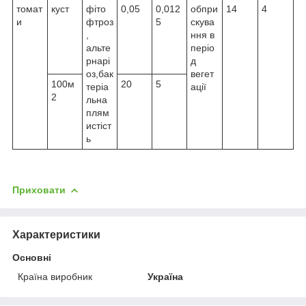
томат
куст
фіто
0,05
0,012
обпри
14
4
и
фтроз
5
скува
,
ння в
альте
періо
рнарі
д
оз,бак
вегет
100м
20
5
теріа
ації
2
льна
плям
истіст
ь
Приховати
Характеристики
Основні
Країна виробник
Україна