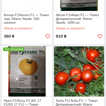
Конорі F1/Кonori F1 — Томат
Айсан F1/Aisan F1 — Томат
чері, Kitano Seeds. 500
Детермінантний, Kitano
насіння
Seeds, 1000 шт.
Немає в наявності
Немає в наявності
360
810
₴
₴
Топ продажів
Нуксі F1/Nuxy F1 (КС 17
Аніта F1/ Anita F1 — Томат
F1/KS 17 F1) — Томат
Детермінантний, Kitano