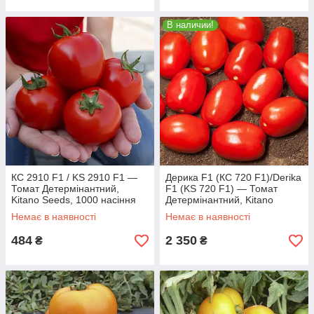
В наличии!
КС 2910 F1 / KS 2910 F1 —
Дерика F1 (КС 720 F1)/Derika
Томат Детермінантний,
F1 (KS 720 F1) — Томат
Kitano Seeds, 1000 насіння
Детермінантний, Kitano
Seeds, 10 000 насіння
Немає в наявності
Немає в наявності
484
2 350
₴
₴