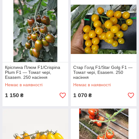
Кріспина Плюм F1/Crispina
Стар Голд F1/Star Golg F1 —
Plum F1 — Томат чері,
Томат чері, Esasem. 250
Esasem. 250 насіння
насіння
Немає в наявності
Немає в наявності
1 150
1 070
₴
₴