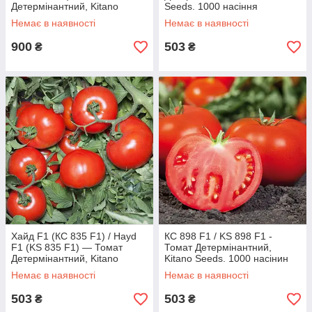
Детермінантний, Kitano
Seeds. 1000 насіння
Seeds, 1000 шт.
Немає в наявності
Немає в наявності
900
503
₴
₴
Хайд F1 (КС 835 F1) / Hayd
КС 898 F1 / KS 898 F1 -
F1 (KS 835 F1) — Томат
Томат Детермінантний,
Детермінантний, Kitano
Kitano Seeds. 1000 насінин
Seeds. 1000 насіння
(Дата пакування: 01/2018)
Немає в наявності
Немає в наявності
503
503
₴
₴