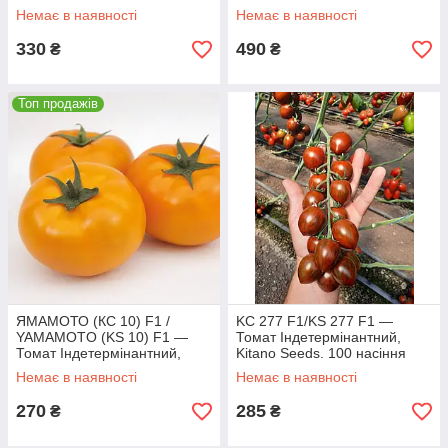
Немає в наявності
Немає в наявності
330
490
₴
₴
Топ продажів
ЯМАМОТО (КС 10) F1 /
KC 277 F1/KS 277 F1 —
YAMAMOTO (KS 10) F1 —
Томат Індетермінантний,
Томат Індетермінантний,
Kitano Seeds. 100 насіння
Kitano Seeds, 100 насіння
Немає в наявності
Немає в наявності
270
285
₴
₴