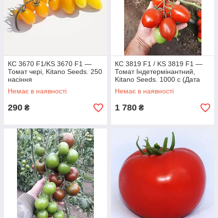
КС 3670 F1/KS 3670 F1 —
КС 3819 F1 / KS 3819 F1 —
Томат чері, Kitano Seeds. 250
Томат Індетермінантний,
насіння
Kitano Seeds. 1000 с (Дата
паковання: 09/2018)
Немає в наявності
Немає в наявності
290
1 780
₴
₴