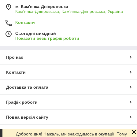
м. Кам'янка-Дніпровська
Кам'янка-Дніпровська, Кам'янка-Дніпровська, Україна
Контакти
Сьогодні вихідний
Показати весь графік роботи
Про нас
Контакти
Доставка та оплата
Графік роботи
Повна версія сайту
Сайт створено на маркетплейсі
Prom.ua
Доброго дня! Нажаль, ми знаходимось в окупації. Тому