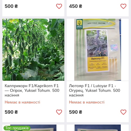
500
450
₴
₴
Капприкорн F1/Kaprikorn F1
Лютояр F1 / Lutoyar F1 -
— Огірок, Yuksel Tohum. 500
Огурец, Yuksel Tohum. 500
насіння
насіння
Немає в наявності
Немає в наявності
590
590
₴
₴
Топ продажів