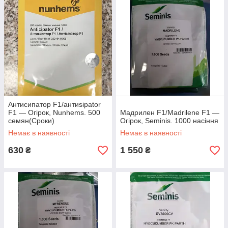
Антисипатор F1/антиsipator
F1 — Огірок, Nunhems. 500
Мадрилен F1/Madrilene F1 —
семян(Сроки)
Огірок, Seminis. 1000 насіння
Немає в наявності
Немає в наявності
630
1 550
₴
₴