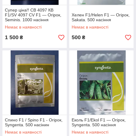
Супер ціна!! СВ 4097 КВ
F1/SV 4097 CV F1 — Огірок,
Хелен F1/Helen F1 — Огірок,
Seminis. 1000 насіння
Sakata. 500 насіння
Немає в наявності
Немає в наявності
1 500
500
₴
₴
Спино F1 / Spino F1 - Огірок,
Еколь F1/Ekol F1 — Огірок,
Syngenta. 500 насінин
Syngenta. 500 насіння
Немає в наявності
Немає в наявності