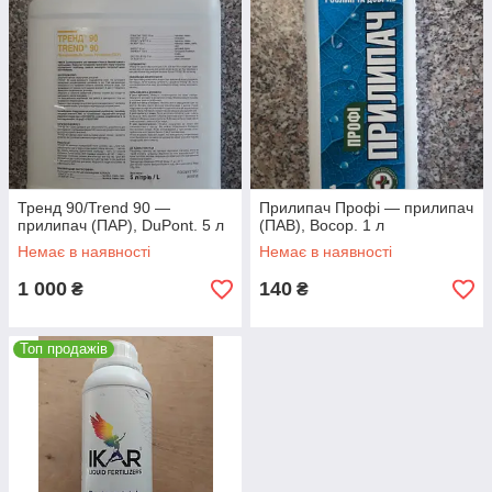
Тренд 90/Trend 90 —
Прилипач Профі — прилипач
прилипач (ПАР), DuPont. 5 л
(ПАВ), Восор. 1 л
Немає в наявності
Немає в наявності
1 000
140
₴
₴
Топ продажів