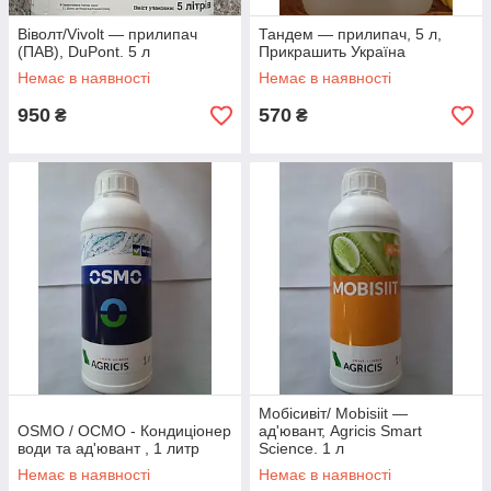
Віволт/Vivolt — прилипач
Тандем — прилипач, 5 л,
(ПАВ), DuPont. 5 л
Прикрашить Україна
Немає в наявності
Немає в наявності
950
570
₴
₴
Мобісивіт/ Mobisiit —
OSMO / ОСМО - Кондиціонер
ад'ювант, Agricis Smart
води та ад'ювант , 1 литр
Science. 1 л
Немає в наявності
Немає в наявності