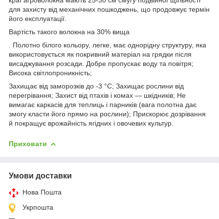
для захисту від механічних пошкоджень, що продовжує термін
його експлуатації.
Вартість такого волокна на 30% вища
. Полотно білого кольору, легке, має однорідну структуру, яка
використовується як покривний матеріал на грядки після
висаджування розсади. Добре пропускає воду та повітря;
Висока світлопроникність;
Захищає від заморозків до -3 °C; Захищає рослини від
перегрівання; Захист від птахів і комах — шкідників; Не
вимагає каркасів для теплиць і парників (вага полотна дає
змогу класти його прямо на рослини); Прискорює дозрівання
й покращує врожайність ягідних і овочевих культур.
Приховати
Умови доставки
Нова Пошта
Укрпошта