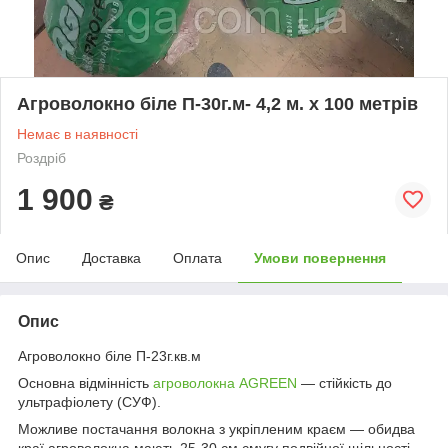
Агроволокно біле П-30г.м- 4,2 м. х 100 метрів
Немає в наявності
Роздріб
1 900
₴
Опис
Доставка
Оплата
Умови повернення
Опис
Агроволокно біле П-23г.кв.м
Основна відмінність
агроволокна AGREEN
— стійкість до
ультрафіолету (СУФ).
Можливе постачання волокна з укріпленим краєм — обидва
краї агроволокна мають 25-30 см смугу подвійної щільності