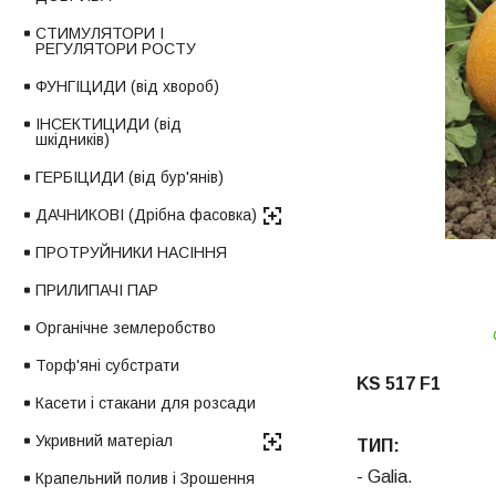
СТИМУЛЯТОРИ І
РЕГУЛЯТОРИ РОСТУ
ФУНГІЦИДИ (від хвороб)
ІНСЕКТИЦИДИ (від
шкідників)
ГЕРБІЦИДИ (від бур'янів)
ДАЧНИКОВІ (Дрібна фасовка)
ПРОТРУЙНИКИ НАСІННЯ
ПРИЛИПАЧІ ПАР
Органічне землеробство
Торф'яні субстрати
KS 517 F1
Касети і стакани для розсади
Укривний матеріал
ТИП:
- Galia.
Крапельний полив і Зрошення