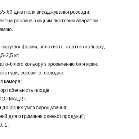
 55-60 днів після висаджування розсади;
актна рослина з міцним листовим апаратом
темою.
і, округлої форми, золотисто-жовтого кольору;
5-2,5 кг;
ато-білого кольору з прозеленню біля кірки;
 текстури, соковита, солодка;
ня камера;
ортабельність плодів.
ФОРМАЦІЯ:
я до різних умов вирощування;
ений для отримання ранньої продукції;
0, 1.