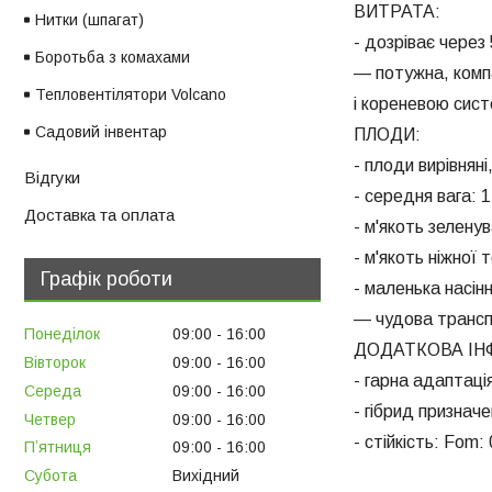
ВИТРАТА:
Нитки (шпагат)
- дозріває через
Боротьба з комахами
— потужна, комп
Тепловентілятори Volcano
і кореневою сис
Садовий інвентар
ПЛОДИ:
- плоди вирівнян
Відгуки
- середня вага: 1,
Доставка та оплата
- м'якоть зеленув
- м'якоть ніжної
Графік роботи
- маленька насін
— чудова трансп
Понеділок
09:00
16:00
ДОДАТКОВА ІН
Вівторок
09:00
16:00
- гарна адаптаці
Середа
09:00
16:00
- гібрид признач
Четвер
09:00
16:00
- стійкість: Fom: 
Пʼятниця
09:00
16:00
Субота
Вихідний