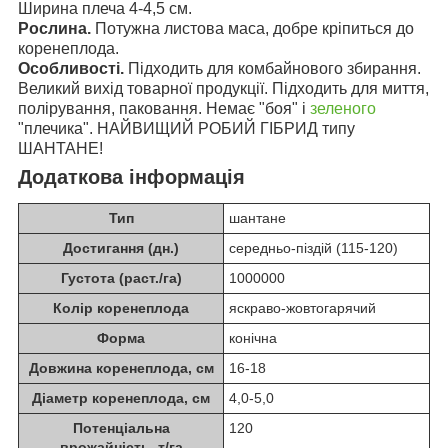
Ширина плеча 4-4,5 см.
Рослина.
Потужна листова маса, добре кріпиться до
коренеплода.
Особливості.
Підходить для комбайнового збирання.
Великий вихід товарної продукції. Підходить для миття,
полірування, паковання. Немає "боя" і
зеленого
"плечика". НАЙВИЩИЙ РОБИЙ ГІБРИД типу
ШАНТАНЕ!
Додаткова інформація
Тип
шантане
Достигання (дн.)
середньо-піздій (115-120)
Густота (раст./га)
1000000
Колір коренеплода
яскраво-жовтогарячий
Форма
конічна
Довжина коренеплода, см
16-18
Діаметр коренеплода, см
4,0-5,0
Потенціальна
120
врожайність, т/га