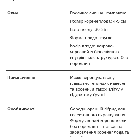
Опис
Рослина: сильна, компактна
Розмір коренеплода: 4-5 см
Вага плоду: 30-35 г
Форма плода: кругла
Колір плода: яскраво-
червоний із білосніжною
внутрішньою структурою без
порожнин.
Призначення
Може вирощуватися у
плівкових теплицях навесні
та восени, а також влітку у
відкритому ґрунті.
Особливості
Середньоранній гібрид для
всесезонного вирощування.
Формує великі коренеплоди
без порожнин. Інтенсивне
забарвлення коренеплода та