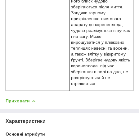
його блиск чудово
зберігаються після миття.
Завдяки гарному
прикріпленню листового
апарату до коренеплода,
чудово реалізується в пучках
і на вагу. Може
вирощуватися у плівкових
теплицях навесні та восени,
а також влітку у відкритому
ґрунті. Зберігає чудову якість
коренеплода під час
зберігання в полі на дно, не
розтріскується й не
стрілюється.
Приховати
Характеристики
Основні атрибути